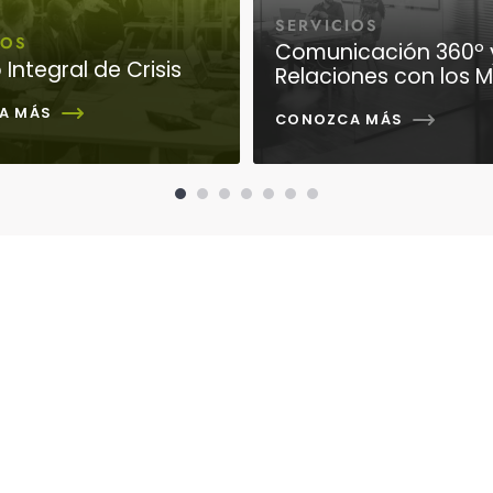
SERVICIOS
IOS
Comunicación 360º 
Integral de Crisis
Relaciones con los 
A MÁS
CONOZCA MÁS
info@thecorporatediplomacy.com
(507) 223 2530 | 269 6397